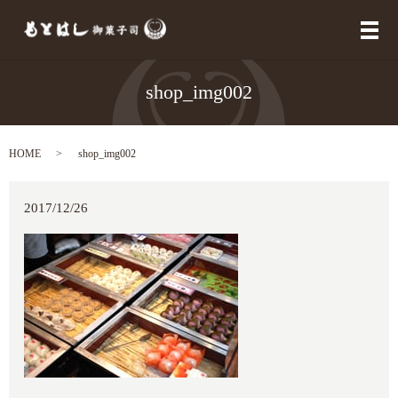
メ
shop_img002
HOME
shop_img002
2017/12/26