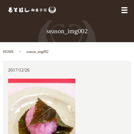
メ
season_img002
HOME
season_img002
2017/12/26