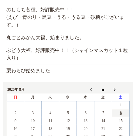
のしもち各種、好評販売中！！
(えび・青のり・黒豆・うる・うる豆・砂糖がございま
す。）
丸ごとみかん大福、始まりました。
ぶどう大福、好評販売中！！（シャインマスカット１粒
入り）
栗わらび始めました
2026年 8月
日
月
火
水
木
金
土
1
2
3
4
5
6
7
8
9
10
11
12
13
14
15
16
17
18
19
20
21
22