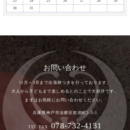
23
24
25
26
27
28
29
30
31
お問い合わせ
11月～3月まで出張餅つきを行っております。
大人から子どもまで楽しめるとのことで大好評です。
まずはお気軽にお問い合わせください。
兵庫県神戸市須磨区前池町2-3-1
078-732-4131
TEL/FAX: