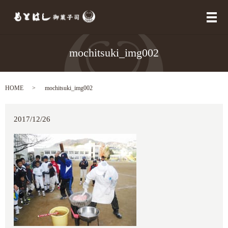
メ
mochitsuki_img002
HOME
mochitsuki_img002
2017/12/26