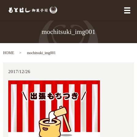
メ
mochitsuki_img001
HOME
mochitsuki_img001
2017/12/26