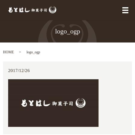
メ
logo_ogp
HOME
logo_ogp
2017/12/26