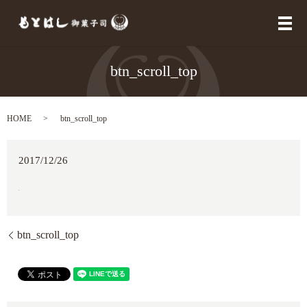
メ
btn_scroll_top
HOME
btn_scroll_top
2017/12/26
btn_scroll_top