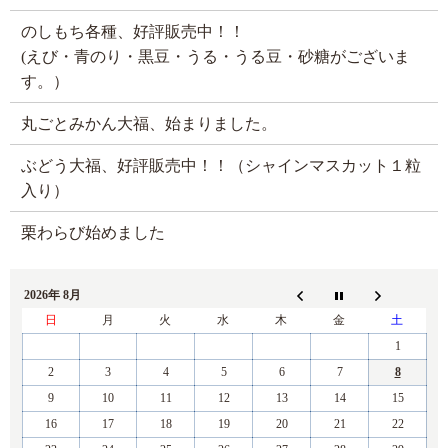
のしもち各種、好評販売中！！
(えび・青のり・黒豆・うる・うる豆・砂糖がございま
す。）
丸ごとみかん大福、始まりました。
ぶどう大福、好評販売中！！（シャインマスカット１粒
入り）
栗わらび始めました
2026年 8月
日
月
火
水
木
金
土
1
2
3
4
5
6
7
8
9
10
11
12
13
14
15
16
17
18
19
20
21
22