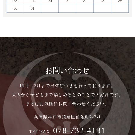
23
24
25
26
27
28
29
30
31
お問い合わせ
11月～3月まで出張餅つきを行っております。
大人から子どもまで楽しめるとのことで大好評です。
まずはお気軽にお問い合わせください。
兵庫県神戸市須磨区前池町2-3-1
078-732-4131
TEL/FAX: